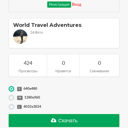
Вход
Регистрация
World Travel Adventures
24 Фото
424
0
0
Просмотры
Нравится
Скачивания
640x480
S
1280x960
M
4032x3024
L
Скачать