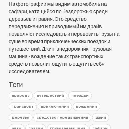
На фотографии мы видим автомобиль на
сафари, катящийся по бездорожью среди
деревьев и гравия. Это средство
передвижения и приводимый им драйв
позволяют исследовать и перевозить грузы на
суше во время приключенческих поездок и
путешествий. Джип, внедорожник, грузовая
машина - вождение таких транспортных
средств позволит ощутить ощутить себя
исследователем.
Теги
природа
путешествий
поездки
транспорт
приключения
вождении
деревья
средство передвижения
джип
авто
гравий
грузовая машина
сафари