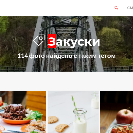
СМ
Закуски
114 фото найдено с таким тегом