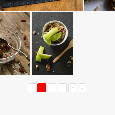
‹
1
2
3
4
›