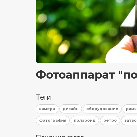
Фотоаппарат "п
Теги
камера
дизайн
оборудование
рамк
фотография
полароид
ретро
затво