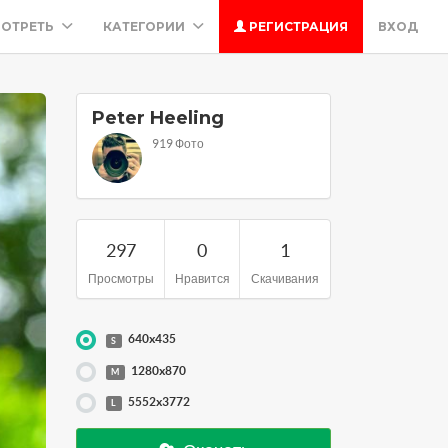
ОТРЕТЬ
КАТЕГОРИИ
РЕГИСТРАЦИЯ
ВХОД
Peter Heeling
919 Фото
297
0
1
Просмотры
Нравится
Скачивания
640x435
S
1280x870
M
5552x3772
L