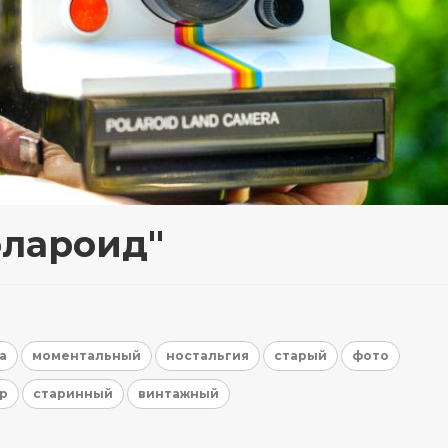
олароид"
а
моментальный
ностальгия
старый
фото
р
старинный
винтажный