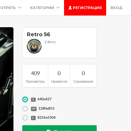
ОТРЕТЬ
КАТЕГОРИИ
РЕГИСТРАЦИЯ
ВХОД
Retro 56
2 Фото
409
0
0
Просмотры
Нравится
Скачивания
640x427
S
1280x853
M
8256x5504
L