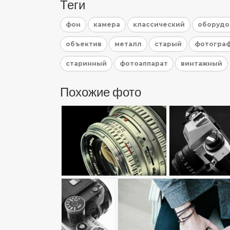
Теги
фон
камера
классический
оборудо
объектив
металл
старый
фотогра
старинный
фотоаппарат
винтажный
Похожие фото