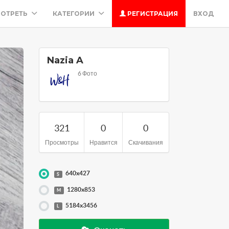
ОТРЕТЬ
КАТЕГОРИИ
РЕГИСТРАЦИЯ
ВХОД
Nazia A
6 Фото
321
0
0
Просмотры
Нравится
Скачивания
640x427
S
1280x853
M
5184x3456
L