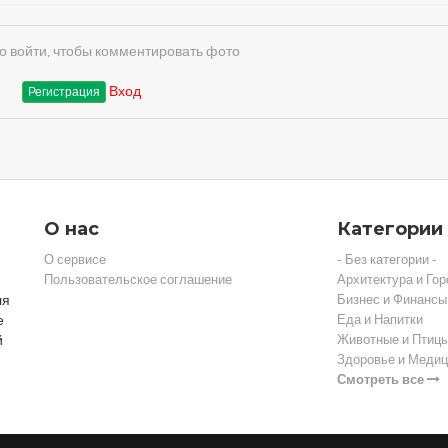
 войти, чтобы комментировать фото
Вход
Регистрация
О нас
Категории
О сервисе
- Без категории -
Пользовательское соглашение
Архитектура и Гор
ля
Бизнес и Финансы
е
Еда и Напитки
й
Животные и Птиц
Здоровье и Медиц
Смотреть все