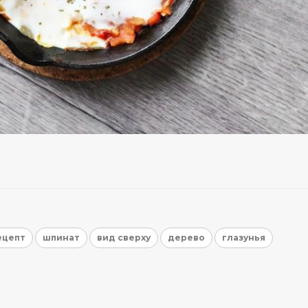
ецепт
шпинат
вид сверху
дерево
глазунья