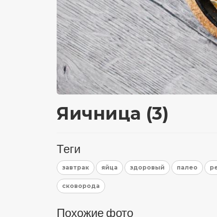
Яичница (3)
Теги
завтрак
яйца
здоровый
палео
р
сковорода
Похожие фото