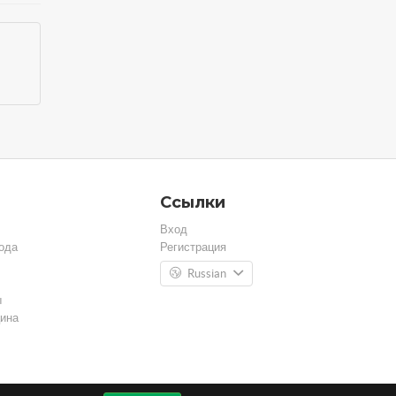
Ссылки
Вход
ода
Регистрация
Russian
ы
ина