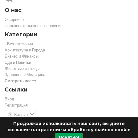
О нас
О сервисе
Пользовательское соглашение
Категории
- Без категории -
Архитектура и Города
Бизнес и Финансы
Еда и Напитки
Животные и Птицы
Здоровье и Медицина
Смотреть все
Ссылки
Вход
Регистрация
Russian
Продолжая использовать наш сайт, вы даете
согласие на хранение и обработку файлов cookie
Понятно!