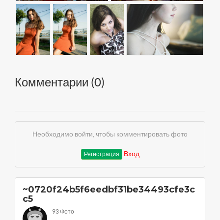
Комментарии (
0
)
Необходимо войти, чтобы комментировать фото
Вход
Регистрация
~0720f24b5f6eedbf31be34493cfe3c
c5
93 Фото