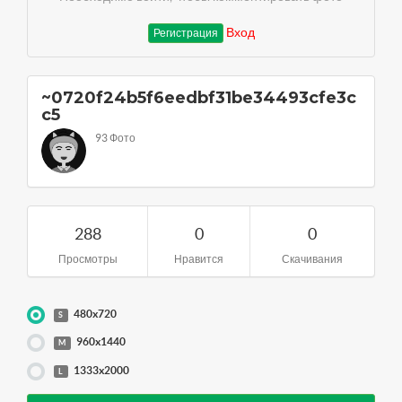
Вход
Регистрация
~0720f24b5f6eedbf31be34493cfe3c
c5
93 Фото
288
0
0
Просмотры
Нравится
Скачивания
480x720
S
960x1440
M
1333x2000
L