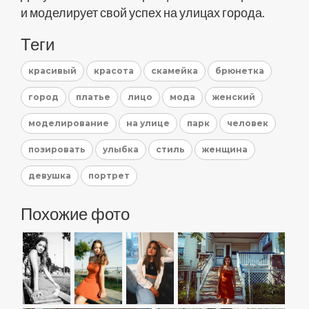
и моделирует свой успех на улицах города.
Теги
красивый
красота
скамейка
брюнетка
город
платье
лицо
мода
женский
моделирование
на улице
парк
человек
позировать
улыбка
стиль
женщина
девушка
портрет
Похожие фото