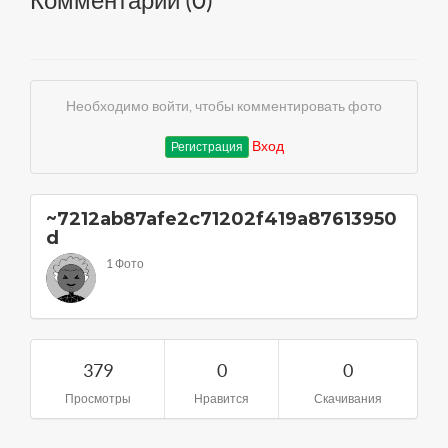
Комментарии (
0
)
Необходимо войти, чтобы комментировать фото
Вход
Регистрация
~7212ab87afe2c71202f419a87613950
d
1 Фото
379
0
0
Просмотры
Нравится
Скачивания