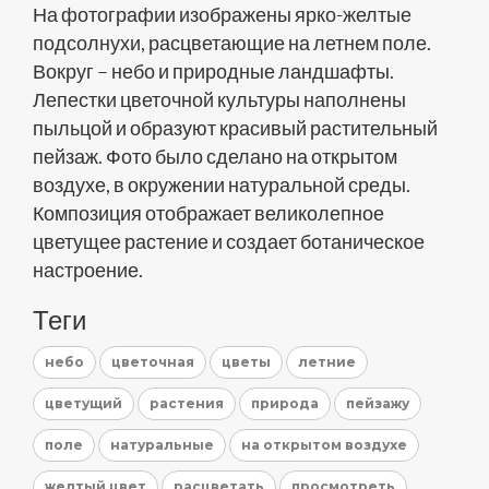
На фотографии изображены ярко-желтые
подсолнухи, расцветающие на летнем поле.
Вокруг – небо и природные ландшафты.
Лепестки цветочной культуры наполнены
пыльцой и образуют красивый растительный
пейзаж. Фото было сделано на открытом
воздухе, в окружении натуральной среды.
Композиция отображает великолепное
цветущее растение и создает ботаническое
настроение.
Теги
небо
цветочная
цветы
летние
цветущий
растения
природа
пейзажу
поле
натуральные
на открытом воздухе
желтый цвет
расцветать
просмотреть