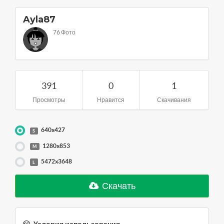
Ayla87
76 Фото
391
0
1
Просмотры
Нравится
Скачивания
640x427
S
1280x853
M
5472x3648
L
Скачать