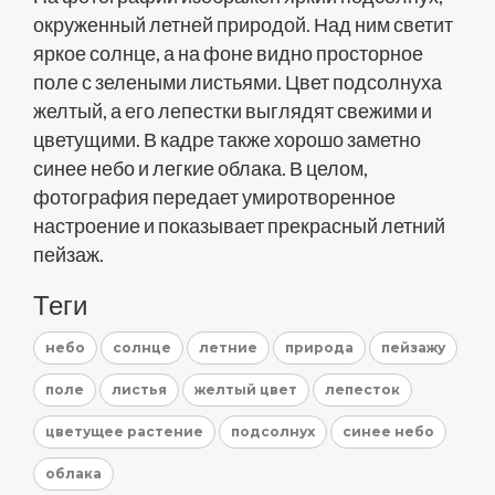
окруженный летней природой. Над ним светит
яркое солнце, а на фоне видно просторное
поле с зелеными листьями. Цвет подсолнуха
желтый, а его лепестки выглядят свежими и
цветущими. В кадре также хорошо заметно
синее небо и легкие облака. В целом,
фотография передает умиротворенное
настроение и показывает прекрасный летний
пейзаж.
Теги
небо
солнце
летние
природа
пейзажу
поле
листья
желтый цвет
лепесток
цветущее растение
подсолнух
синее небо
облака