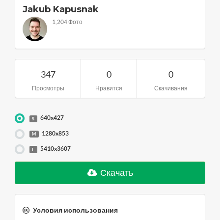
Jakub Kapusnak
1,204 Фото
347
0
0
Просмотры
Нравится
Скачивания
640x427
S
1280x853
M
5410x3607
L
Скачать
Условия использования