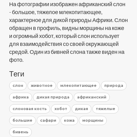
На фотографии изображен африканский слон
- большое, тяжелое млекопитающее,
характерное для дикой природы Африки. Слон
обращен в профиль, видны морщины на коже
и огромный хобот, который слон использует
для взаимодействия со своей окружающей
средой. Один из бивней слона также виден на
фото.
Теги
слон
животное
млекопитающее
природа
африка
дикая природа
африканский
слоновая кость
хобот
дикая
тяжелые
большие
сафари
кожа
морщины
бивень