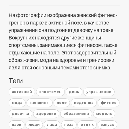
На фотографии изображена женский фитнес-
тренер в парке в активной позе, в качестве
упражнения она подгоняет девочку на треке.
Вокруг них находятся другие женщины-
спортсмены, занимающиеся фитнесом, также
отдыхающие на поле. Этот оздоровительный
образ жизни, мода на здоровье и тренировки
являются основными темами этого снимка.
Теги
активный
спортсмен
день
упражнение
мода
женщины
поле
подгонка
фитнес
девочка
здоровье
образ жизни
модель
парк
люди
лица
поза
отдых
запуск