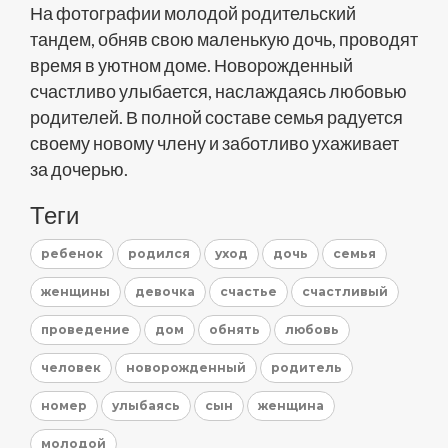
На фотографии молодой родительский
тандем, обняв свою маленькую дочь, проводят
время в уютном доме. Новорожденный
счастливо улыбается, наслаждаясь любовью
родителей. В полной составе семья радуется
своему новому члену и заботливо ухаживает
за дочерью.
Теги
ребенок
родился
уход
дочь
семья
женщины
девочка
счастье
счастливый
проведение
дом
обнять
любовь
человек
новорожденный
родитель
номер
улыбаясь
сын
женщина
молодой