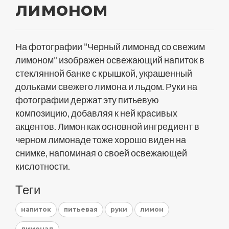
лимоном
На фотографии "Черный лимонад со свежим
лимоном" изображен освежающий напиток в
стеклянной банке с крышкой, украшенный
дольками свежего лимона и льдом. Руки на
фотографии держат эту питьевую
композицию, добавляя к ней красивых
акцентов. Лимон как основной ингредиент в
черном лимонаде тоже хорошо виден на
снимке, напоминая о своей освежающей
кислотности.
Теги
напиток
питьевая
руки
лимон
лимонад