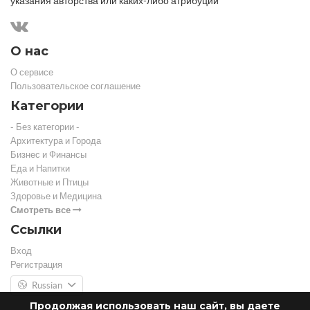
указания авторства или каких-либо атрибуций
О нас
О сервисе
Пользовательское соглашение
Категории
- Без категории -
Архитектура и Города
Бизнес и Финансы
Еда и Напитки
Животные и Птицы
Здоровье и Медицина
Смотреть все
Ссылки
Вход
Регистрация
Russian
Продолжая использовать наш сайт, вы даете