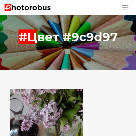
#Цвет #9c9d97