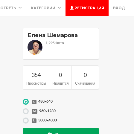
ОТРЕТЬ
КАТЕГОРИИ
РЕГИСТРАЦИЯ
ВХОД
Елена Шемарова
1,995 Фото
354
0
0
Просмотры
Нравится
Скачивания
480x640
S
960x1280
M
3000x4000
L