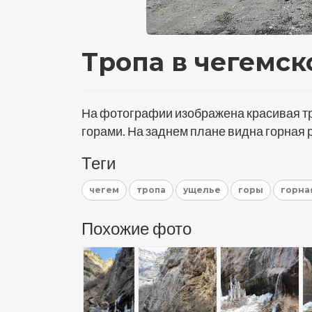
Тропа в чегемск
На фотографии изображена красивая тр
горами. На заднем плане видна горная р
Теги
чегем
тропа
ущелье
горы
горна
Похожие фото