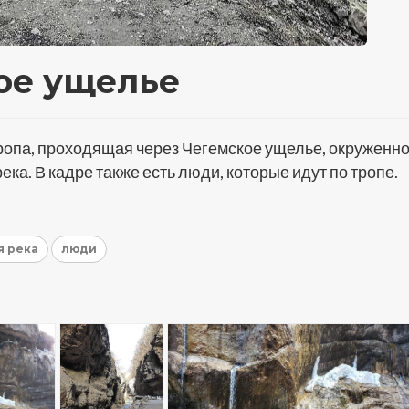
ое ущелье
опа, проходящая через Чегемское ущелье, окруженн
ека. В кадре также есть люди, которые идут по тропе.
я река
люди