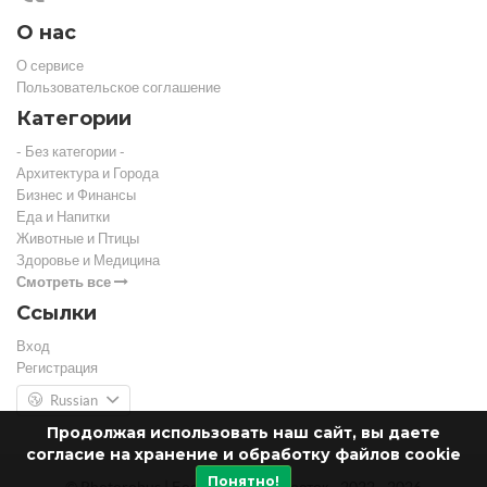
О нас
О сервисе
Пользовательское соглашение
Категории
- Без категории -
Архитектура и Города
Бизнес и Финансы
Еда и Напитки
Животные и Птицы
Здоровье и Медицина
Смотреть все
Ссылки
Вход
Регистрация
Russian
Продолжая использовать наш сайт, вы даете
согласие на хранение и обработку файлов cookie
Понятно!