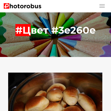
#Цвет #3e260e