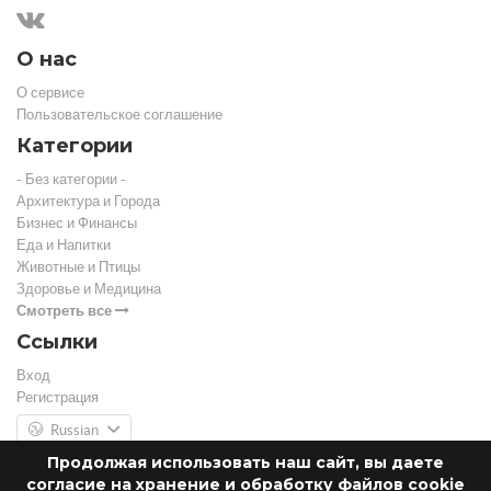
О нас
О сервисе
Пользовательское соглашение
Категории
- Без категории -
Архитектура и Города
Бизнес и Финансы
Еда и Напитки
Животные и Птицы
Здоровье и Медицина
Смотреть все
Ссылки
Вход
Регистрация
Russian
Продолжая использовать наш сайт, вы даете
согласие на хранение и обработку файлов cookie