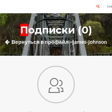
СМ
Подписки (0)
Вернуться в профайл ~james-johnson