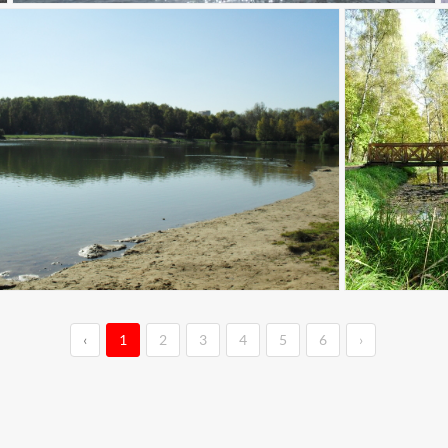
‹
1
2
3
4
5
6
›