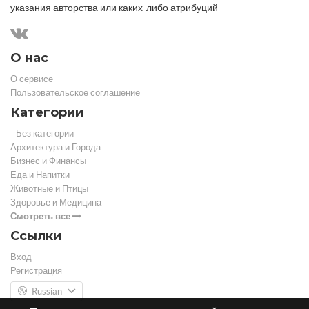
указания авторства или каких-либо атрибуций
О нас
О сервисе
Пользовательское соглашение
Категории
- Без категории -
Архитектура и Города
Бизнес и Финансы
Еда и Напитки
Животные и Птицы
Здоровье и Медицина
Смотреть все
Ссылки
Вход
Регистрация
Russian