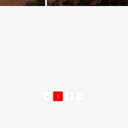
‹
1
2
›