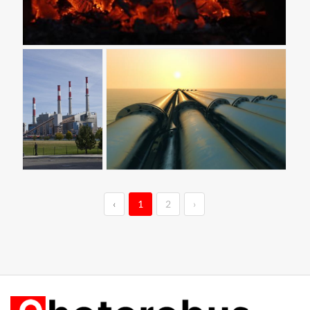
‹
1
2
›