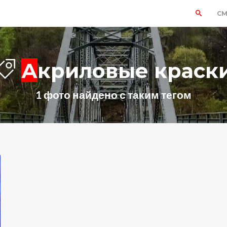
СМ
Акриловые краск
1 фото найдено с таким тегом