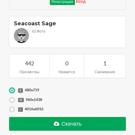
Вход
Регистрация
Seacoast Sage
62 Фото
442
0
1
Просмотры
Нравится
Скачивания
480x719
S
960x1438
M
4016x6016
L
Скачать