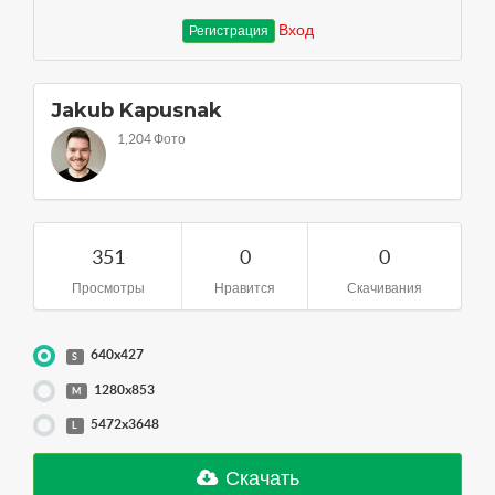
Вход
Регистрация
Jakub Kapusnak
1,204 Фото
351
0
0
Просмотры
Нравится
Скачивания
640x427
S
1280x853
M
5472x3648
L
Скачать