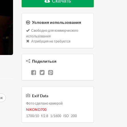
Скачать
Условия использования
Свободно для коммерческого
использования
Атрибуция не требуется
Поделиться
Exif Data
ак
Фото сделано камерой
NIKON D700
1700/10 f/2.8 1/1600 ISO 200