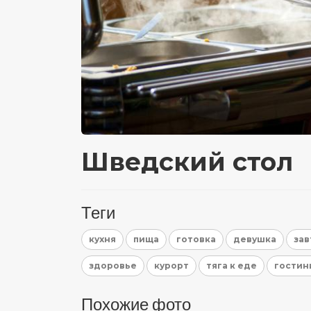
Шведский стол
Теги
кухня
пища
готовка
девушка
зав
здоровье
курорт
тяга к еде
гостин
Похожие фото