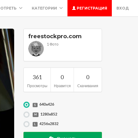
ОТРЕТЬ
КАТЕГОРИИ
РЕГИСТРАЦИЯ
ВХОД
freestockpro.com
1 Фото
361
0
0
Просмотры
Нравится
Скачивания
640x426
S
1280x852
M
4256x2832
L