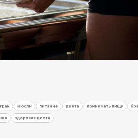
трак
мюсли
питание
диета
принимать пищу
бр
ица
здоровая диета