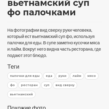
вьетнамский суп
фо палочками
На фотографии вид сверху руки человека,
который ест вьетнамский суп фо, используя
палочки для еды. В супе заметно кусочки мяса
и лайм. Вокруг него видна часть ресторана, где
подают этот блюдо.
Теги
палочки для еды
еда
руки
лайм
мясо
фо
ресторан
суп
вид сверху
вьетнамский
Похожие фото