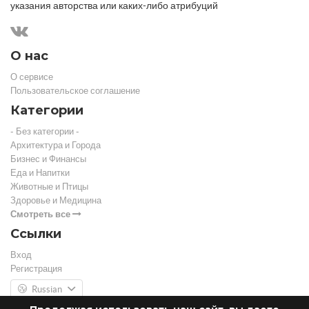
указания авторства или каких-либо атрибуций
О нас
О сервисе
Пользовательское соглашение
Категории
- Без категории -
Архитектура и Города
Бизнес и Финансы
Еда и Напитки
Животные и Птицы
Здоровье и Медицина
Смотреть все
Ссылки
Вход
Регистрация
Russian