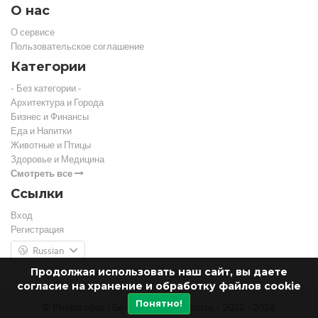
О нас
О сервисе
Пользовательское соглашение
Категории
- Без категории -
Архитектура и Города
Бизнес и Финансы
Еда и Напитки
Животные и Птицы
Здоровье и Медицина
Смотреть все
Ссылки
Вход
Регистрация
Russian
Продолжая использовать наш сайт, вы даете
согласие на хранение и обработку файлов cookie
Понятно!
© Photorobus | Бесплатный фотосток - 2022 - 2026