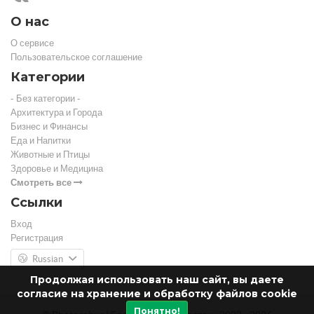
О нас
О сервисе
Пользовательское соглашение
Категории
- Без категории -
Архитектура и Города
Бизнес и Финансы
Еда и Напитки
Животные и Птицы
Здоровье и Медицина
Смотреть все
Ссылки
Вход
Регистрация
Russian
Продолжая использовать наш сайт, вы даете
согласие на хранение и обработку файлов cookie
Понятно!