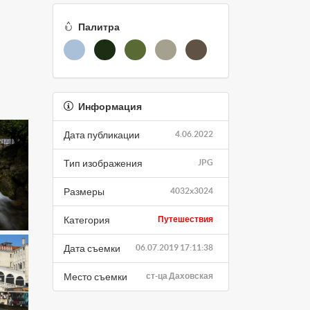
Палитра
Информация
Дата публикации
4.06.2022
Тип изображения
JPG
Размеры
4032x3024
Категория
Путешествия
Дата съемки
06.07.2019 17:11:38
Место съемки
ст-ца Даховская