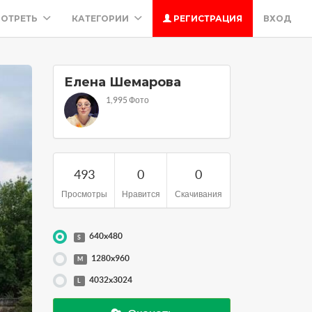
ОТРЕТЬ
КАТЕГОРИИ
РЕГИСТРАЦИЯ
ВХОД
Елена Шемарова
1,995 Фото
493
0
0
Просмотры
Нравится
Скачивания
640x480
S
1280x960
M
4032x3024
L