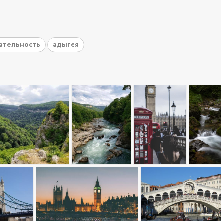
ательность
адыгея