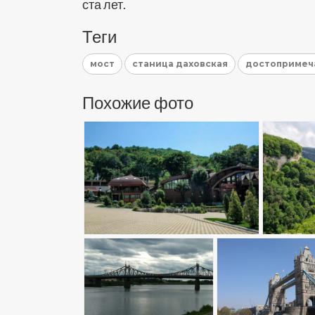
ста лет.
Теги
мост
станица даховская
достопримеч
Похожие фото