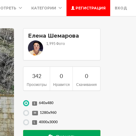
ОТРЕТЬ
КАТЕГОРИИ
РЕГИСТРАЦИЯ
ВХОД
Елена Шемарова
1,995 Фото
342
0
0
Просмотры
Нравится
Скачивания
640x480
S
1280x960
M
4000x3000
L