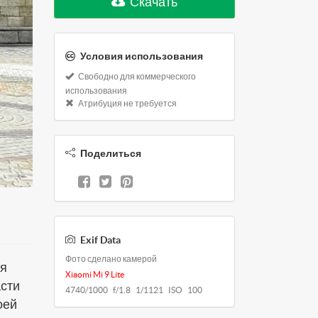
Скачать
Условия использования
Свободно для коммерческого
использования
Атрибуция не требуется
Поделиться
Exif Data
Фото сделано камерой
ая
Xiaomi Mi 9 Lite
асти
4740/1000 f/1.8 1/1121 ISO 100
оей