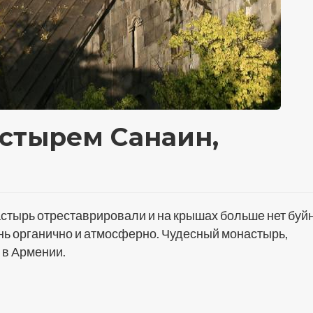
астырем Санаин,
астырь отреставрировали и на крышах больше нет буй
ень органично и атмосферно. Чудесный монастырь,
 в Армении.