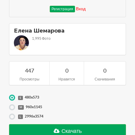
Вход
Регистрация
Елена Шемарова
1,995 Фото
447
0
0
Просмотры
Нравится
Скачивания
480x573
S
960x1145
M
2996x3574
L
Скачать