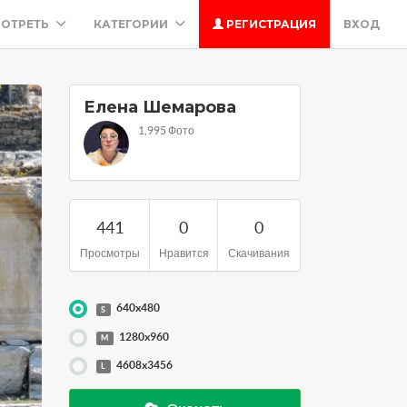
ОТРЕТЬ
КАТЕГОРИИ
РЕГИСТРАЦИЯ
ВХОД
Елена Шемарова
1,995 Фото
441
0
0
Просмотры
Нравится
Скачивания
640x480
S
1280x960
M
4608x3456
L