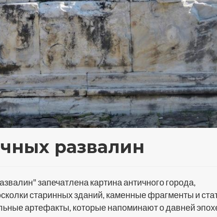
чных развалин
звалин" запечатлена картина античного города,
осколки старинных зданий, каменные фрагменты и ста
альные артефакты, которые напоминают о давней эпох