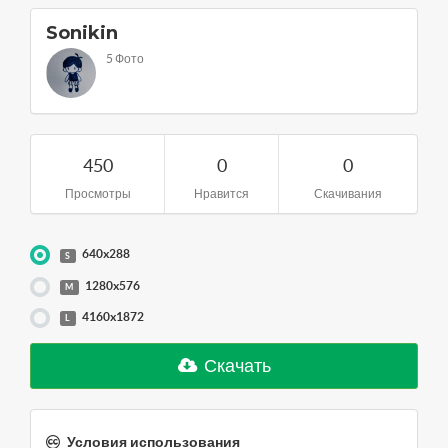
Sonikin
5 Фото
450
0
0
Просмотры
Нравится
Скачивания
640x288
S
1280x576
M
4160x1872
L
Скачать
Условия использования