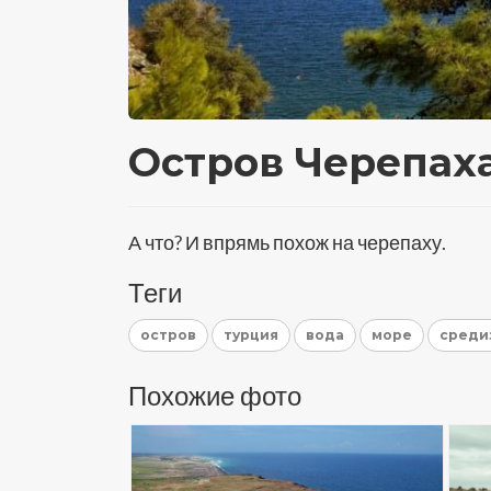
Остров Черепах
А что? И впрямь похож на черепаху.
Теги
остров
турция
вода
море
среди
Похожие фото