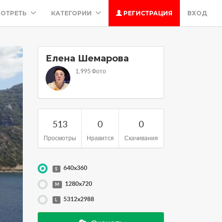
ОТРЕТЬ
КАТЕГОРИИ
РЕГИСТРАЦИЯ
ВХОД
Елена Шемарова
1,995 Фото
513
0
0
Просмотры
Нравится
Скачивания
640x360
S
1280x720
M
5312x2988
L