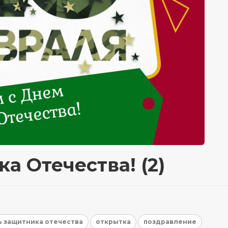
а Отечества! (2)
ь защитника отечества
открытка
поздравление