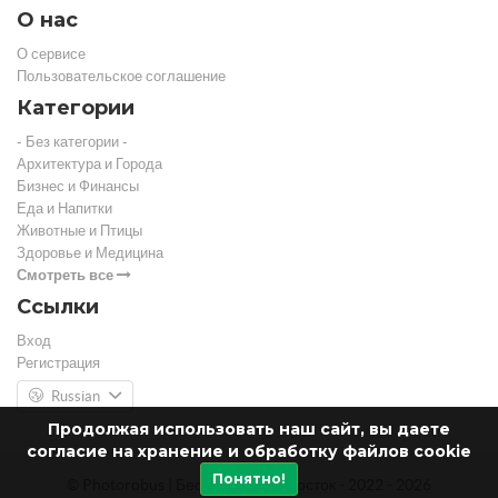
О нас
О сервисе
Пользовательское соглашение
Категории
- Без категории -
Архитектура и Города
Бизнес и Финансы
Еда и Напитки
Животные и Птицы
Здоровье и Медицина
Смотреть все
Ссылки
Вход
Регистрация
Russian
Продолжая использовать наш сайт, вы даете
согласие на хранение и обработку файлов cookie
Понятно!
© Photorobus | Бесплатный фотосток - 2022 - 2026