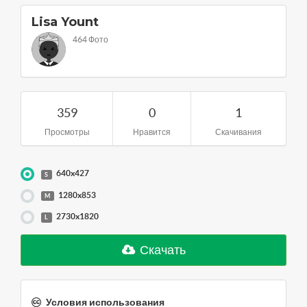
Lisa Yount
464 Фото
359
0
1
Просмотры
Нравится
Скачивания
640x427
S
1280x853
M
2730x1820
L
Скачать
Условия использования