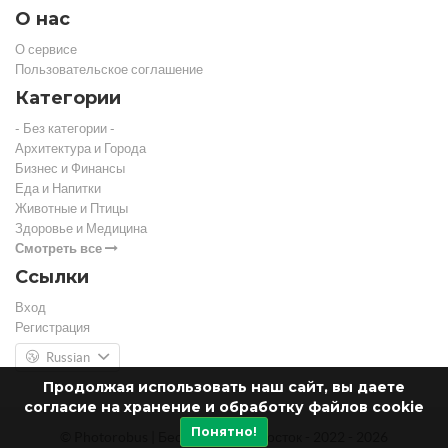
О нас
О сервисе
Пользовательское соглашение
Категории
- Без категории -
Архитектура и Города
Бизнес и Финансы
Еда и Напитки
Животные и Птицы
Здоровье и Медицина
Смотреть все
Ссылки
Вход
Регистрация
Russian
Продолжая использовать наш сайт, вы даете
согласие на хранение и обработку файлов cookie
Понятно!
© Photorobus | Бесплатный фотосток - 2022 - 2026