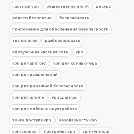
частный vpn
общественный wi-fi
ресурс
роялти бесплатно
безопасность
приложение для обеспечения безопасности
технология
разблокировать
виртуальная частная сеть
vpn
vpn для android
vpn для компьютера
vpn для развлечений
vpn для домашней безопасности
vpn для iphone
vpn для mac
vpn для мобильных устройств
точка доступа vpn
безопасность vpn
vpn-сервис
настройка vpn
vpn-туннель