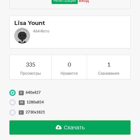
Вход
Регистрация
Lisa Yount
464 Фото
335
0
1
Просмотры
Нравится
Скачивания
640x427
S
1280x854
M
2730x1821
L
Скачать