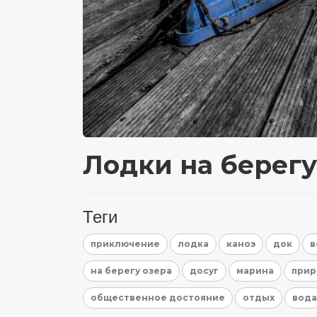
Лодки на берегу
Теги
приключение
лодка
каноэ
док
в
на берегу озера
досуг
марина
прир
общественное достояние
отдых
вода