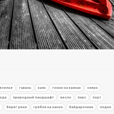
еселье
гавань
каяк
гонки на каяках
озеро
ода
природный ландшафт
весло
пирс
порт
берег реки
гребля на каноэ
байдарочник
лодки