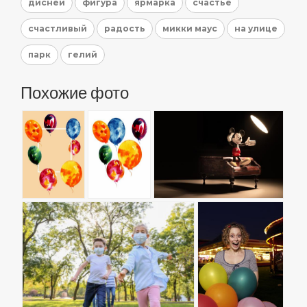
дисней
фигура
ярмарка
счастье
счастливый
радость
микки маус
на улице
парк
гелий
Похожие фото