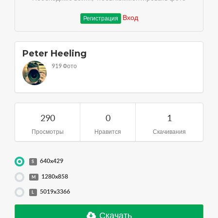
Вход
Регистрация
Peter Heeling
919 Фото
290
0
1
Просмотры
Нравится
Скачивания
640x429
S
1280x858
M
5019x3366
L
Скачать